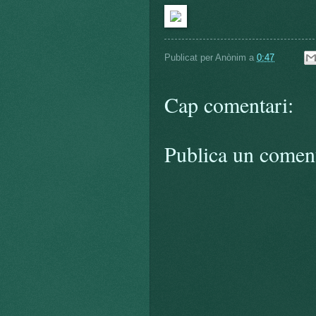
Publicat per
Anònim
a
0:47
Cap comentari:
Publica un coment