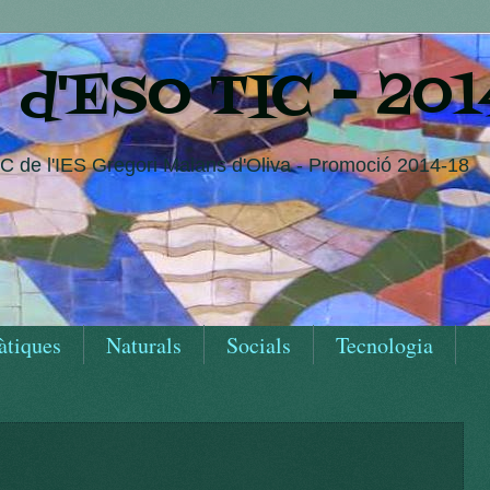
e d'ESO TIC - 201
IC de l'IES Gregori Maians d'Oliva - Promoció 2014-18
tiques
Naturals
Socials
Tecnologia