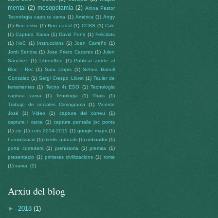
mental
(2)
mesopotamia
(2)
Ainoa Pastor
Tecnologia captura xarxa
(1)
Amèrica
(1)
Angy
(1)
Bon estiu
(1)
Bon nadal
(1)
CCSS
(1)
Calc
(1)
Captura Xarxa
(1)
David Pons
(1)
Felicitats
(1)
HoC
(1)
Instruccions
(1)
Joan Carreño
(1)
Jordi Sendra
(1)
Jose Prieto Caceres
(1)
Julen
Sánchez
(1)
Libreoffice
(1)
Publicar article al
Bloc - Rec
(1)
Sara Llopis
(1)
Sefora Barrull
Gonzalez
(1)
Sergi Crespo Lloret
(1)
Tauler de
ferramentes
(1)
Tecno 4t ESO
(1)
Tecnologia
captura xarxa
(1)
Tenologia
(1)
Thais
(1)
Trabajo de sociales Climograma
(1)
Vicente
José
(1)
Video
(1)
captura del correu
(1)
captura i xarxa
(1)
captura pantalla joc ponts
(1)
cie
(1)
curs 2014-2015
(1)
google maps
(1)
hominitzacio
(1)
medis naturals
(1)
ordinador
(1)
porta corredera
(1)
prehistoria
(1)
premsa
(1)
presentacio
(1)
primeres civilitzacions
(1)
roma
(1)
xarxa.
(1)
Arxiu del blog
►
2018
(1)