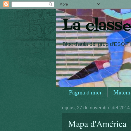
La class
Bloc d'aula del grup d'ESO T
Pàgina d'inici
Matemà
dijous, 27 de novembre del 2014
Mapa d'América