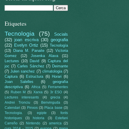
Etiquetes
Tecnologia
(75)
Socials
(32)
joan escriva
(30)
geografia
(22)
Evelyn Ortiz
(15)
Tecnología
(13)
Diana M. Panaite
(12)
Victoria
Gomez
(12)
Josenka Alava
(11)
Lectures
(10)
David
(9)
Captura del
joc
(7)
Carles Sánchez
(7)
Deimante
(7)
Julen sanchez
(7)
climatologia
(7)
Captura
(6)
Estructura
(6)
Horari
(6)
Joan Salelles
(6)
geografia
descriptiva
(6)
Africa
(5)
Ferramentes
(5)
Ruben M
(5)
Xarxa
(5)
3r ESO
(4)
Lectures interesants
(4)
grecia
(4)
Andrei Tronciu
(3)
Benvinguda
(3)
Calendari
(3)
Pinxos
(3)
Placa base
(3)
Tecnologia.
(3)
egipte
(3)
fonts
historiques
(3)
historia
(3)
Estefani
Carreño
(2)
Nintendo
(2)
america
(2)
curs 2014 - 2015
(2)
europa
(2)
mapa