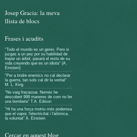
Josep Gracia: la meva
llista de blocs
Frases i acudits
"Todo el mundo es un genio. Pero si
juzgas a un pez por su habilidad de
trepar un árbol, pasará el resto de su
vida creyendo que es un idiota" (A.
Einstein)
"Per a tindre enemics no cal declarar
la guerra, tan sols cal dir la veritat"
M. L. King
"No vaig fracassar. Només he
descobert 999 maneres de com no fer
una bombeta" T.A. Edison
"Hi ha una força motriu més poderosa
que el vapor, l'electricitat i l'atòmica,
la voluntat" A. Einstein
Cercar en aquest blog